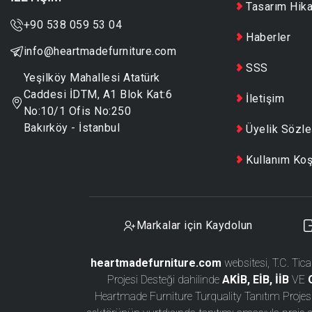
Tasarım Hika
+90 538 059 53 04
Haberler
info@heartmadefurniture.com
SSS
Yeşilköy Mahallesi Atatürk
Caddesi İDTM, A1 Blok Kat:6
İletişim
No:10/1 Ofis No:250
Bakırköy - İstanbul
Üyelik Sözl
Kullanım Koş
Markalar için Kaydolun
heartmadefurniture.com
websitesi, T.C. Tica
Projesi Desteği dahilinde
AKİB, EİB, İİB
VE
Heartmade Furniture Turquality Tanıtım Proje