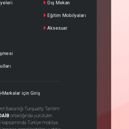
yeleri
Dış Mekan
Eğitim Mobilyaları
Aksesuar
eşmesi
ulları
Markalar için Giriş
ret Bakanlığı Turquality Tanıtım
OAİB
ortaklığında yürütülen
si kapsamında Türkiye mobilya