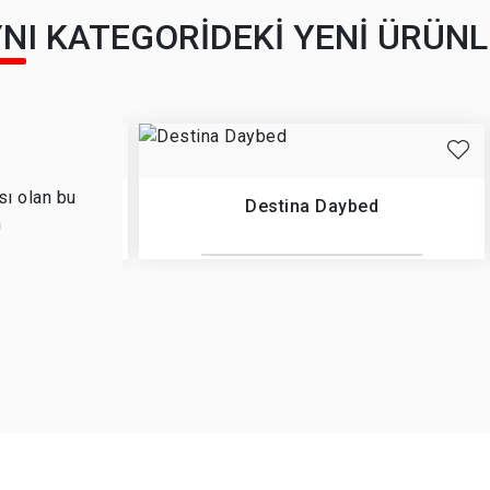
NI KATEGORİDEKİ YENİ ÜRÜN
sı olan bu
AR
Destina Daybed
n
Ürün İncele