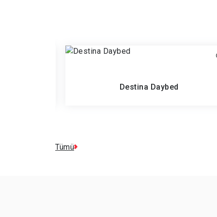
Destina Daybed
Tümü
Ürün İncele