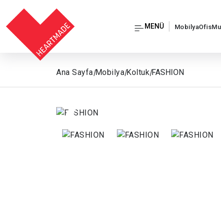
MENÜ
Mobilya
Ofis
Mu
Ana Sayfa
|
Mobilya
|
Koltuk
|
FASHION