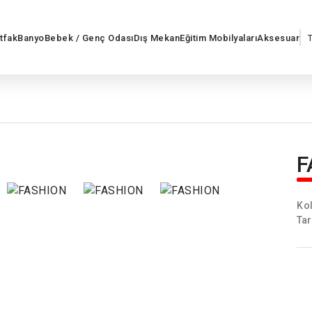
tfak
Banyo
Bebek / Genç Odası
Dış Mekan
Eğitim Mobilyaları
Aksesuar
F
Kol
Tar