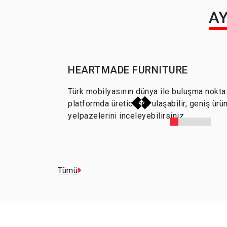
AY
HEARTMADE FURNITURE
Türk mobilyasının dünya ile buluşma nokta
İSTANBUL
MARZEN B
platformda üreticilere ulaşabilir, geniş ürü
yelpazelerini inceleyebilirsiniz.
Tümü
Ürün İncele
Ürün İncele